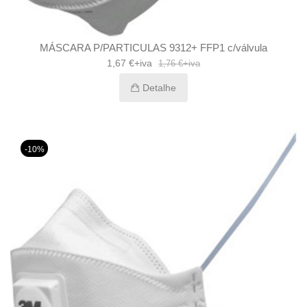
MÁSCARA P/PARTICULAS 9312+ FFP1 c/válvula
1,67 €+iva
1,76 €+iva
Detalhe
-10%