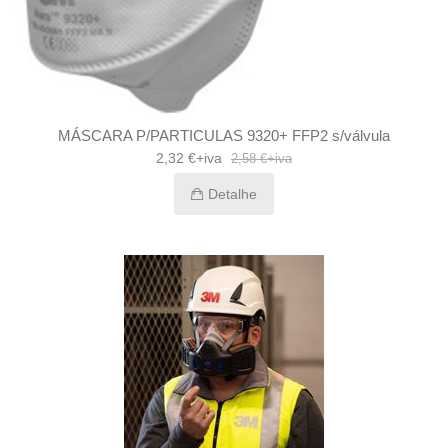
MÁSCARA P/PARTICULAS 9320+ FFP2 s/válvula
2,32 €+iva
2,58 €+iva
Detalhe