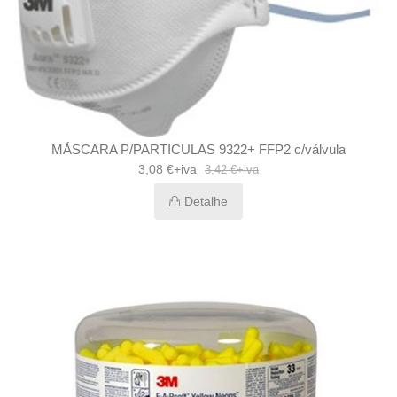
MÁSCARA P/PARTICULAS 9322+ FFP2 c/válvula
3,08 €+iva
3,42 €+iva
Detalhe