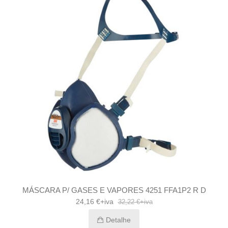
MÁSCARA P/ GASES E VAPORES 4251 FFA1P2 R D
24,16 €+iva
32,22 €+iva
Detalhe