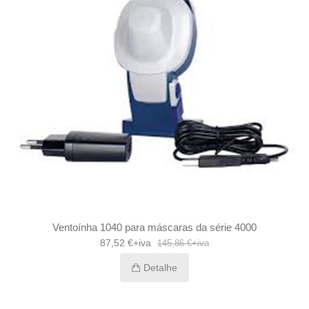
Ventoínha 1040 para máscaras da série 4000
87,52 €+iva
145,86 €+iva
Detalhe