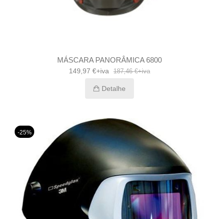
MÁSCARA PANORÂMICA 6800
149,97 €+iva
187,46 €+iva
Detalhe
-25%