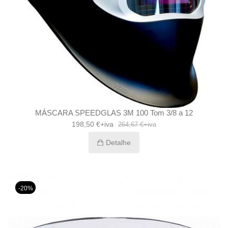
MÁSCARA SPEEDGLAS 3M 100 Tom 3/8 a 12
198,50 €+iva
264,67 €+iva
Detalhe
-20%