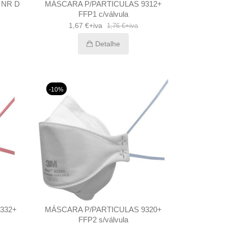
2 NR D
MÁSCARA P/PARTICULAS 9312+
FFP1 c/válvula
1,67 €+iva
1,76 €+iva
Detalhe
-10%
332+
MÁSCARA P/PARTICULAS 9320+
FFP2 s/válvula