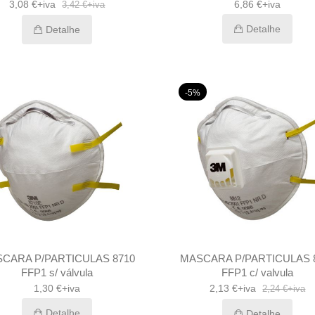
3,08 €+iva
6,86 €+iva
3,42 €+iva
Detalhe
Detalhe
-5%
CARA P/PARTICULAS 8710
MASCARA P/PARTICULAS 
FFP1 s/ válvula
FFP1 c/ valvula
1,30 €+iva
2,13 €+iva
2,24 €+iva
Detalhe
Detalhe