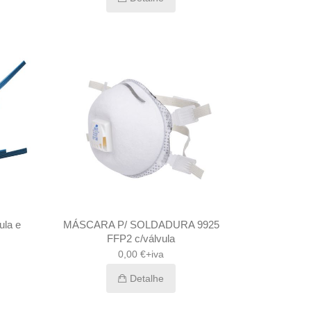
la e
MÁSCARA P/ SOLDADURA 9925
FFP2 c/válvula
0,00 €+iva
Detalhe