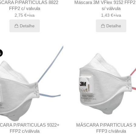
CARA P/PARTICULAS 8822
Máscara 3M VFlex 9152 FFP
FFP2 c/ valvula
s/ válvula
2,75 €+iva
1,43 €+iva
Detalhe
Detalhe
%
CARA P/PARTICULAS 9322+
MÁSCARA P/PARTICULAS 9
FFP2 c/válvula
FFP3 c/válvula