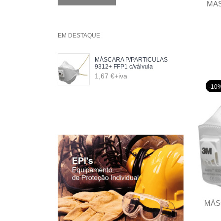
MAS
EM DESTAQUE
MÁSCARA P/PARTICULAS
9312+ FFP1 c/válvula
1,67 €+iva
-10
MÁS