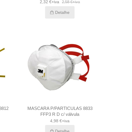
2,32 €+iva
2,58 €+iva
Detalhe
8812
MASCARA P/PARTICULAS 8833
FFP3 R D c/ válvula
4,98 €+iva
Detalhe