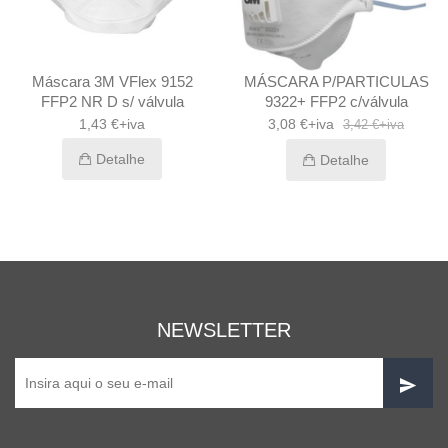
Máscara 3M VFlex 9152
MÁSCARA P/PARTICULAS
M
FFP2 NR D s/ válvula
9322+ FFP2 c/válvula
1,43 €+iva
3,08 €+iva
3,42 €+iva
Detalhe
Detalhe
NEWSLETTER