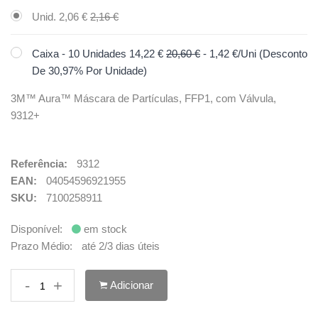
Unid.
2,06 €
2,16 €
Caixa - 10 Unidades
14,22 €
20,60 €
- 1,42 €/Uni (Desconto
De 30,97% Por Unidade)
3M™ Aura™ Máscara de Partículas, FFP1, com Válvula,
9312+
Referência:
9312
EAN:
04054596921955
SKU:
7100258911
Disponível:
em stock
Prazo Médio:
até 2/3 dias úteis
-
+
Adicionar