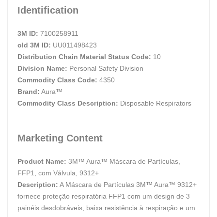
Identification
3M ID:
7100258911
old 3M ID:
UU011498423
Distribution Chain Material Status Code:
10
Division Name:
Personal Safety Division
Commodity Class Code:
4350
Brand:
Aura™
Commodity Class Description:
Disposable Respirators
Marketing Content
Product Name:
3M™ Aura™ Máscara de Partículas,
FFP1, com Válvula, 9312+
Description:
A Máscara de Partículas 3M™ Aura™ 9312+
fornece proteção respiratória FFP1 com um design de 3
painéis desdobráveis, baixa resistência à respiração e um