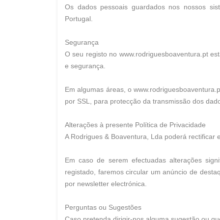
Os dados pessoais guardados nos nossos sist
Portugal.
Segurança
O seu registo no www.rodriguesboaventura.pt est
e segurança.
Em algumas áreas, o www.rodriguesboaventura.pt 
por SSL, para protecção da transmissão dos dad
Alterações à presente Política de Privacidade
A Rodrigues & Boaventura, Lda poderá rectificar 
Em caso de serem efectuadas alterações signif
registado, faremos circular um anúncio de desta
por newsletter electrónica.
Perguntas ou Sugestões
Caso pretenda dirigir-nos alguma sugestão ou qu