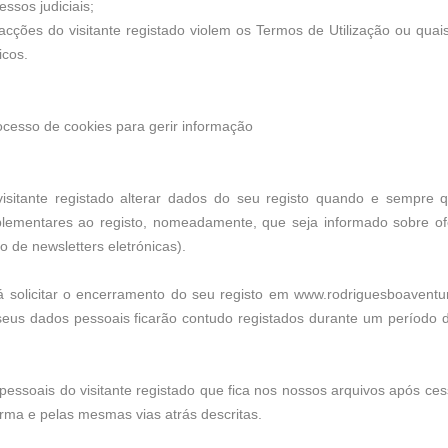
ssos judiciais;
cções do visitante registado violem os Termos de Utilização ou quai
ficos.
ocesso de cookies para gerir informação
visitante registado alterar dados do seu registo quando e sempre 
lementares ao registo, nomeadamente, que seja informado sobre of
o de newsletters eletrónicas).
á solicitar o encerramento do seu registo em www.rodriguesboaventur
 seus dados pessoais ficarão contudo registados durante um período 
pessoais do visitante registado que fica nos nossos arquivos após ces
orma e pelas mesmas vias atrás descritas.