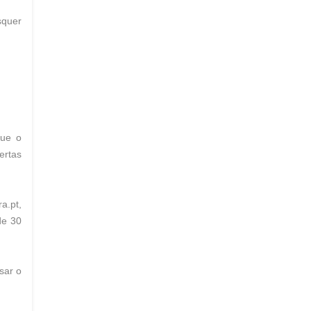
squer
que o
ertas
a.pt,
de 30
sar o