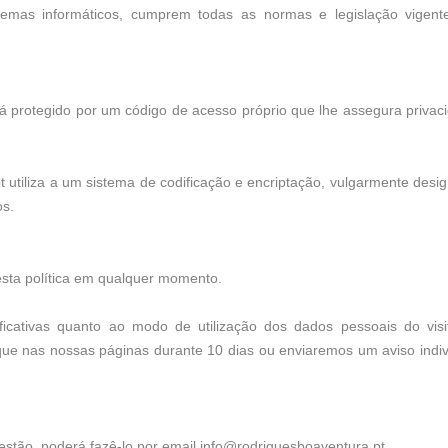
emas informáticos, cumprem todas as normas e legislação vigen
á protegido por um código de acesso próprio que lhe assegura privac
utiliza a um sistema de codificação e encriptação, vulgarmente desi
os.
esta política em qualquer momento.
icativas quanto ao modo de utilização dos dados pessoais do visi
que nas nossas páginas durante 10 dias ou enviaremos um aviso indiv
estão, poderá fazê-lo por email info@rodriguesboaventura.pt