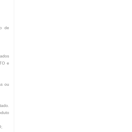
io de
dados
PTO e
as ou
tado.
oduto
O;