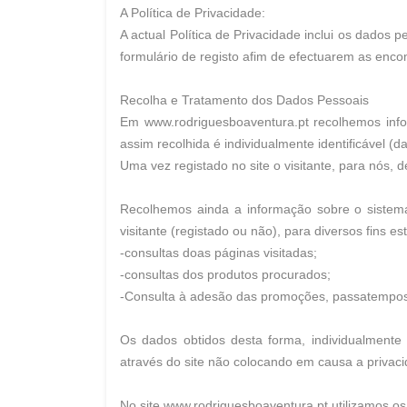
A Política de Privacidade:
A actual Política de Privacidade inclui os dados 
formulário de registo afim de efectuarem as enco
Recolha e Tratamento dos Dados Pessoais
Em www.rodriguesboaventura.pt recolhemos infor
assim recolhida é individualmente identificável (
Uma vez registado no site o visitante, para nós, 
Recolhemos ainda a informação sobre o sistema 
visitante (registado ou não), para diversos fins est
-consultas doas páginas visitadas;
-consultas dos produtos procurados;
-Consulta à adesão das promoções, passatempo
Os dados obtidos desta forma, individualmente 
através do site não colocando em causa a privac
No site www.rodriguesboaventura.pt utilizamos o