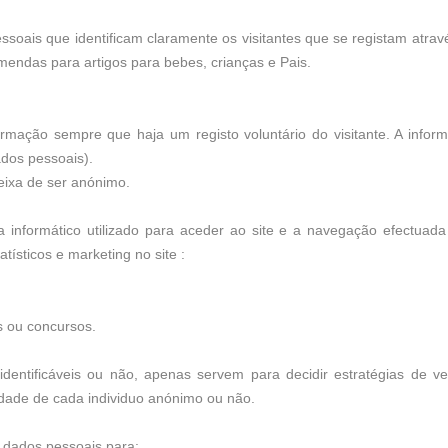
pessoais que identificam claramente os visitantes que se registam atrav
mendas para artigos para bebes, crianças e Pais.
mação sempre que haja um registo voluntário do visitante. A infor
dados pessoais).
deixa de ser anónimo.
informático utilizado para aceder ao site e a navegação efectuada
atísticos e marketing no site :
s ou concursos.
identificáveis ou não, apenas servem para decidir estratégias de v
idade de cada individuo anónimo ou não.
s dados pessoais para: