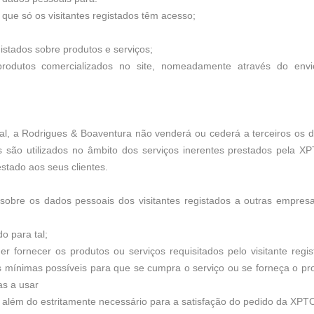
 que só os visitantes registados têm acesso;
gistados sobre produtos e serviços;
 produtos comercializados no site, nomeadamente através do env
dual, a Rodrigues & Boaventura não venderá ou cederá a terceiros os 
as são utilizados no âmbito dos serviços inerentes prestados pela X
stado aos seus clientes.
sobre os dados pessoais dos visitantes registados a outras empres
do para tal;
 fornecer os produtos ou serviços requisitados pelo visitante regis
s mínimas possíveis para que se cumpra o serviço ou se forneça o pr
as a usar
a além do estritamente necessário para a satisfação do pedido da XPT