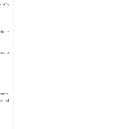
te em
idade
gnado
tante
idual