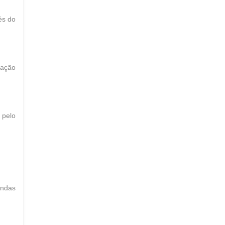
és do
mação
 pelo
endas