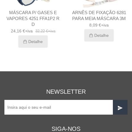
MÁSCARA P/ GASES E
ARNÊS DE FIXAÇÃO 6281
VAPORES 4251 FFA1P2 R
PARA MEIA MÁSCARA 3M
D
8,09 €+iva
24,16 €+iva
32,22 €+iva
Detalhe
Detalhe
NEWSLETTER
SIGA-NOS