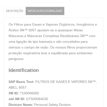
DESCRIÇÃO
BROCHURA DOWNLOAD
Os Filtros para Gases e Vapores Orgânicos, Inorgânicos e
Ácidos 3M™ 6057 ajustam-se a quaisquer Meias
Máscaras e Máscaras Completas Reutilizáveis 3M™ com
uma ligação de tipo baioneta e são concebidos para
otimizar o campo de visão. Os nossos filtros proporcionam
proteção respiratória leve e equilibrada para ambientes
perigosos.
Identification
SAP Basic Text:
FILTROS DE GASES E VAPORES 3M™,
ABE1, 6057
3M ID:
7100006000
old 3M ID:
GT500084030
Division Name:
Personal Safety Division