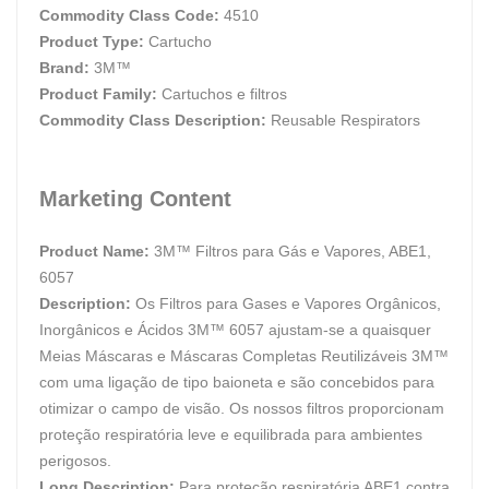
Commodity Class Code:
4510
Product Type:
Cartucho
Brand:
3M™
Product Family:
Cartuchos e filtros
Commodity Class Description:
Reusable Respirators
Marketing Content
Product Name:
3M™ Filtros para Gás e Vapores, ABE1,
6057
Description:
Os Filtros para Gases e Vapores Orgânicos,
Inorgânicos e Ácidos 3M™ 6057 ajustam-se a quaisquer
Meias Máscaras e Máscaras Completas Reutilizáveis 3M™
com uma ligação de tipo baioneta e são concebidos para
otimizar o campo de visão. Os nossos filtros proporcionam
proteção respiratória leve e equilibrada para ambientes
perigosos.
Long Description:
Para proteção respiratória ABE1 contra