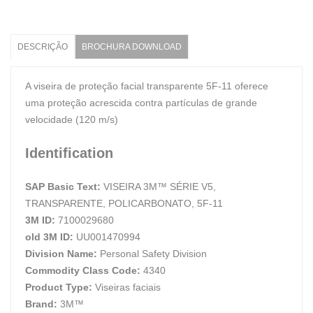
DESCRIÇÃO
BROCHURA DOWNLOAD
A viseira de proteção facial transparente 5F-11 oferece
uma proteção acrescida contra partículas de grande
velocidade (120 m/s)
Identification
SAP Basic Text:
VISEIRA 3M™ SÉRIE V5,
TRANSPARENTE, POLICARBONATO, 5F-11
3M ID:
7100029680
old 3M ID:
UU001470994
Division Name:
Personal Safety Division
Commodity Class Code:
4340
Product Type:
Viseiras faciais
Brand:
3M™