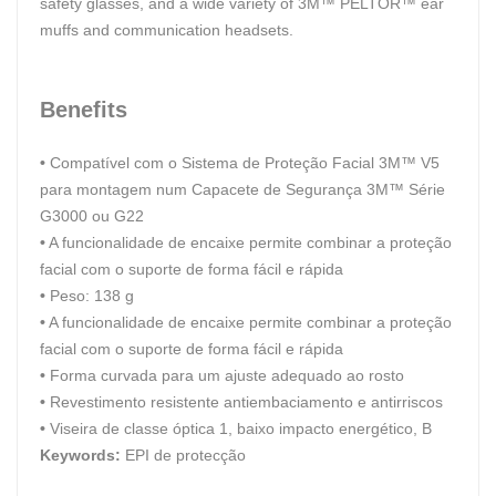
safety glasses, and a wide variety of 3M™ PELTOR™ ear
muffs and communication headsets.
Benefits
•
Compatível com o Sistema de Proteção Facial 3M™ V5
para montagem num Capacete de Segurança 3M™ Série
G3000 ou G22
•
A funcionalidade de encaixe permite combinar a proteção
facial com o suporte de forma fácil e rápida
•
Peso: 138 g
•
A funcionalidade de encaixe permite combinar a proteção
facial com o suporte de forma fácil e rápida
•
Forma curvada para um ajuste adequado ao rosto
•
Revestimento resistente antiembaciamento e antirriscos
•
Viseira de classe óptica 1, baixo impacto energético, B
Keywords:
EPI de protecção