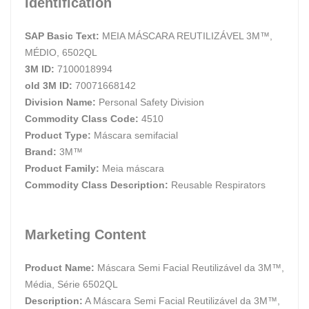
Identification
SAP Basic Text:
MEIA MÁSCARA REUTILIZÁVEL 3M™,
MÉDIO, 6502QL
3M ID:
7100018994
old 3M ID:
70071668142
Division Name:
Personal Safety Division
Commodity Class Code:
4510
Product Type:
Máscara semifacial
Brand:
3M™
Product Family:
Meia máscara
Commodity Class Description:
Reusable Respirators
Marketing Content
Product Name:
Máscara Semi Facial Reutilizável da 3M™,
Média, Série 6502QL
Description:
A Máscara Semi Facial Reutilizável da 3M™,