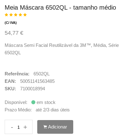
Meia Máscara 6502QL - tamanho médio
(C/ IVA)
54,77 €
Máscara Semi Facial Reutilizável da 3M™, Média, Série
6502QL
Referência:
6502QL
EAN:
50051141563485
SKU:
7100018994
Disponível:
em stock
Prazo Médio:
até 2/3 dias úteis
-
+
Adicionar