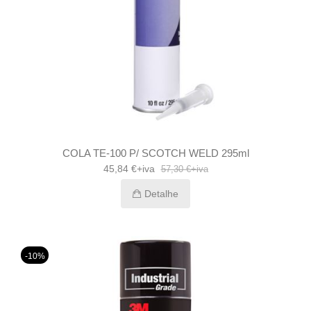
COLA TE-100 P/ SCOTCH WELD 295ml
45,84 €+iva
57,30 €+iva
Detalhe
-10%