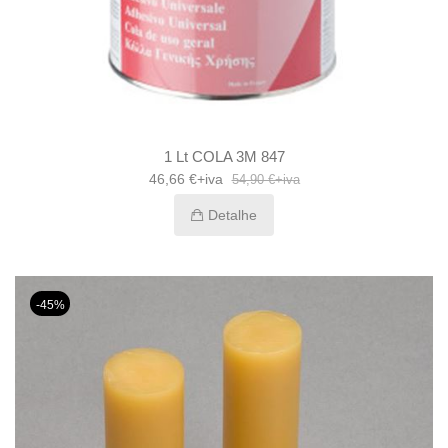
1 Lt COLA 3M 847
46,66 €+iva
54,90 €+iva
Detalhe
-45%