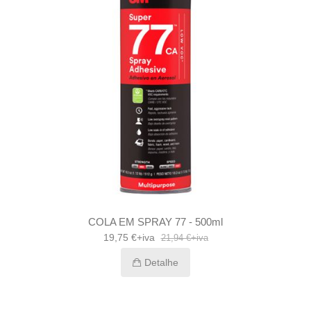
COLA EM SPRAY 77 - 500ml
19,75 €+iva
21,94 €+iva
Detalhe