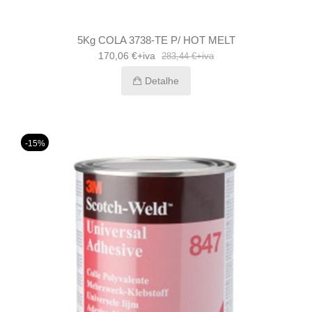
5Kg COLA 3738-TE P/ HOT MELT
170,06 €+iva
283,44 €+iva
Detalhe
-15%