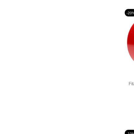
-20
Fi
-10