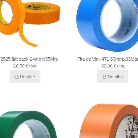
a 2525 flat back 24mmx55Mts
Fita de Vinil 471 50mmx33Mts
16,50 €+iva
52,00 €+iva
Detalhe
Detalhe