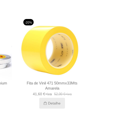
-20%
emium
Fita de Vinil 471 50mmx33Mts
Amarela
41,60 €+iva
52,00 €+iva
Detalhe