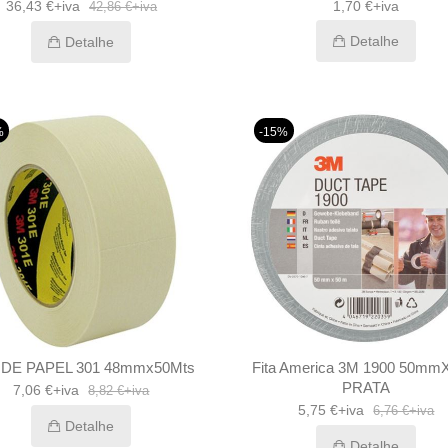
36,43 €+iva
1,70 €+iva
42,86 €+iva
Detalhe
Detalhe
%
-15%
A DE PAPEL 301 48mmx50Mts
Fita America 3M 1900 50m
PRATA
7,06 €+iva
8,82 €+iva
5,75 €+iva
6,76 €+iva
Detalhe
Detalhe