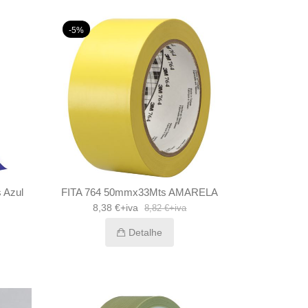
-5%
 Azul
FITA 764 50mmx33Mts AMARELA
8,38 €+iva
8,82 €+iva
Detalhe