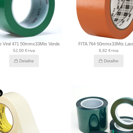
de Vinil 471 50mmx33Mts Verde
FITA 764 50mmx33Mts Lara
52,00 €+iva
8,82 €+iva
Detalhe
Detalhe
%