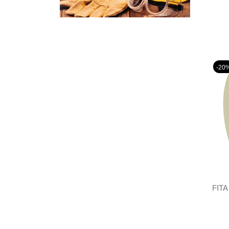
-20
FIT