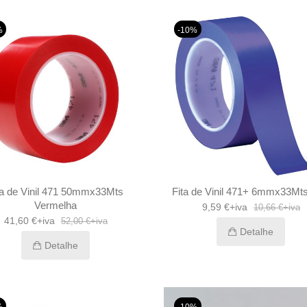
%
-10%
ta de Vinil 471 50mmx33Mts
Fita de Vinil 471+ 6mmx33Mts
Vermelha
9,59 €+iva
10,66 €+iva
41,60 €+iva
52,00 €+iva
Detalhe
Detalhe
%
-10%