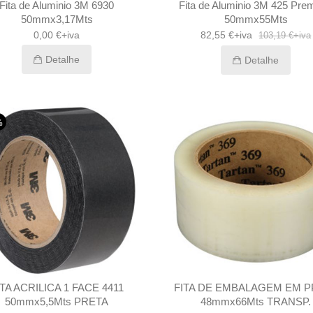
Fita de Aluminio 3M 6930
Fita de Aluminio 3M 425 Pr
50mmx3,17Mts
50mmx55Mts
0,00 €+iva
82,55 €+iva
103,19 €+iva
Detalhe
Detalhe
%
ITA ACRILICA 1 FACE 4411
FITA DE EMBALAGEM EM P
50mmx5,5Mts PRETA
48mmx66Mts TRANSP.