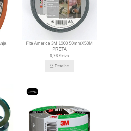
nja
Fita America 3M 1900 50mmX50M
PRETA
6,76 €+iva
Detalhe
-25%