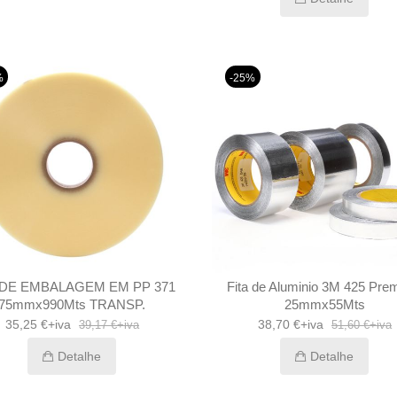
%
-25%
 DE EMBALAGEM EM PP 371
Fita de Aluminio 3M 425 Pr
75mmx990Mts TRANSP.
25mmx55Mts
35,25 €+iva
38,70 €+iva
39,17 €+iva
51,60 €+iva
Detalhe
Detalhe