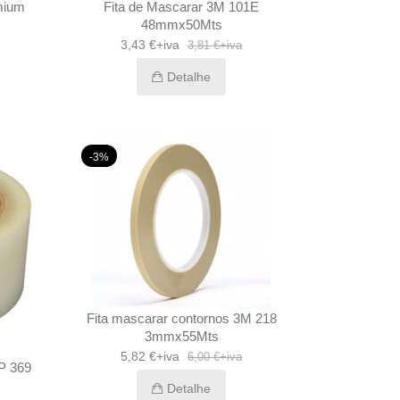
emium
Fita de Mascarar 3M 101E
48mmx50Mts
3,43 €+iva
3,81 €+iva
Detalhe
-3%
Fita mascarar contornos 3M 218
3mmx55Mts
5,82 €+iva
6,00 €+iva
P 369
Detalhe