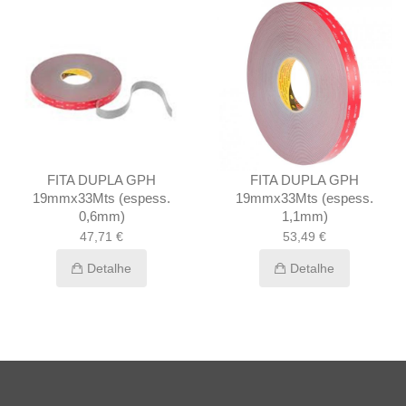
-10%
LA GPH
FITA DUPLA GPH
FITA DUP
(espess.
19mmx33Mts (espess.
25mmx33Mts 
m)
1,1mm)
1,1m
 €
53,49 €
57,81 €
6
lhe
Detalhe
Deta