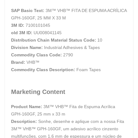
SAP Basic Text:
3M™ VHB™ FITA DE ESPUMA ACRÍLICA
GPH-160GF, 25 MM X 33 M
3M ID:
7100101045
old 3M ID:
UU008041145
Distribution Chain Material Status Code:
10
Division Name:
Industrial Adhesives & Tapes
Commodity Class Code:
2790
Brand:
VHB™
Commodity Class Description:
Foam Tapes
Marketing Content
Product Name:
3M™ VHB™ Fita de Espuma Acrílica
GPH-160GF, 25 mm x 33 m
Description:
Sonhe, desenhe e aplique com a nossa Fita
3M™ VHB™ GPH-160GF, um adesivo acrílico cinzento
multifunções, com 1,6 mm de espessura e um núcleo de