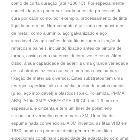
como de curta duração (até +230 °C). Foi especialmente
concebida para poder ser fixada antes de processos de
cura por calor como, por exemplo, processamento de tinta
líquida ou em pó. Normalmente é utilizada em substratos
de metal, como alumínio, aço galvanizado e aço
inoxidável. As aplicações desta fita incluem a fixação de
reforços e painéis, incluindo fixação antes da pintura de
fornos, assim como materiais decorativos e frisos. Além
disso, a sua capacidade de aderir a uma grande variedade
de substratos faz com que seja uma boa escolha para
fixação de materiais diversos. Estes substratos têm uma
energia superficial alta ou média, incluindo muitos metais
(p.ex. aço inoxidável) e plásticos (p.ex. Poliamida, PMMA,
ABS). A Fita 3M™ VHB™ GPH-160GF tem 1,6 mm de
espessura, é cinzenta e tem um liner de polietileno
siliconizado vermelho com a marca 3M. Uma fita de
espuma nada convencional A 3M inventou as fitas VHB em
1980, sendo as primeiras deste género. Estas fitas
excecionais combinam capacidade de adaptação com uma