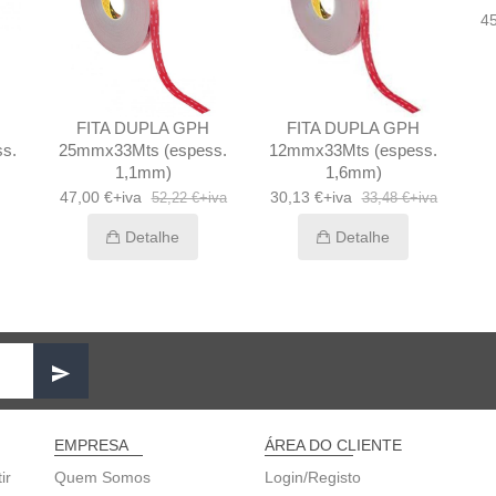
45
FITA DUPLA GPH
FITA DUPLA GPH
s.
25mmx33Mts (espess.
12mmx33Mts (espess.
1,1mm)
1,6mm)
47,00 €+iva
30,13 €+iva
52,22 €+iva
33,48 €+iva
Detalhe
Detalhe
EMPRESA
ÁREA DO CLIENTE
ir
Quem Somos
Login/Registo