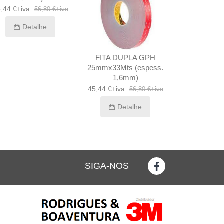
,44 €+iva
56,80 €+iva
Detalhe
FITA DUPLA GPH
FITA 465 1
25mmx33Mts (espess.
22,24 
1,6mm)
Det
45,44 €+iva
56,80 €+iva
Detalhe
SIGA-NOS