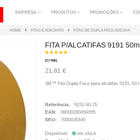
EMPRESA
PRODUTOS
PROMOÇÕES
CO
HOME
FITAS E ADESIVOS
FITAS DE DUPLA FACE ADESIVA
FITA P/ALCATIFAS 9191 50m
(C/ IVA)
21,81 €
3M™ Fita Dupla Face para alcatifas 9191, 50
Referência:
9191-50-25
EAN:
08000280456995
SKU:
7000035445
Disponível:
em stock