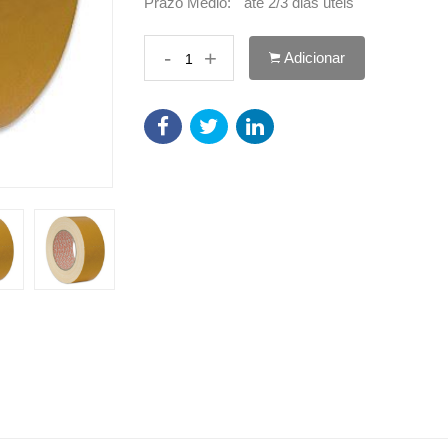
Prazo Médio:
até 2/3 dias úteis
-
+
Adicionar