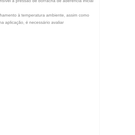
sível à pressão de borracha de aderência inicial
isalhamento à temperatura ambiente, assim como
ma aplicação, é necessário avaliar