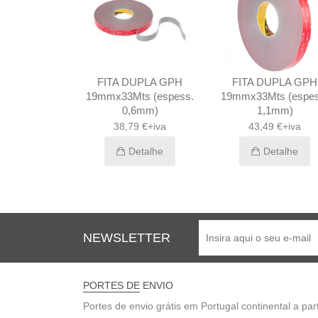
UPLA GPH
FITA DUPLA GPH
FITA DUPLA GPH
ts (espess.
19mmx33Mts (espess.
19mmx33Mts (espes
6mm)
0,6mm)
1,1mm)
a
38,79 €+iva
43,49 €+iva
29,48 €+iva
Detalhe
Detalhe
etalhe
NEWSLETTER
PORTES DE ENVIO
Portes de envio grátis em Portugal continental a part