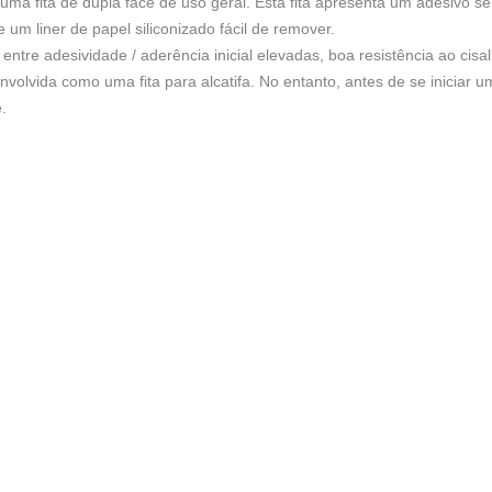
a fita de dupla face de uso geral. Esta fita apresenta um adesivo sen
 um liner de papel siliconizado fácil de remover.
entre adesividade / aderência inicial elevadas, boa resistência ao c
volvida como uma fita para alcatifa. No entanto, antes de se iniciar u
.