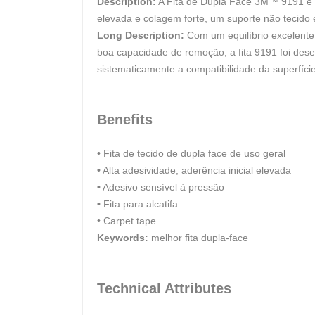
Description:
A Fita de Dupla Face 3M™ 9191 é um
elevada e colagem forte, um suporte não tecido e
Long Description:
Com um equilíbrio excelente 
boa capacidade de remoção, a fita 9191 foi desen
sistematicamente a compatibilidade da superfície
Benefits
•
Fita de tecido de dupla face de uso geral
•
Alta adesividade, aderência inicial elevada
•
Adesivo sensível à pressão
•
Fita para alcatifa
•
Carpet tape
Keywords:
melhor fita dupla-face
Technical Attributes