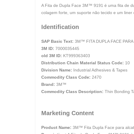
A Fita de Dupla Face 3M™ 9191 é uma fita de dup
colagem forte, um suporte não tecido e um liner d
Identification
SAP Basic Text:
3M™ FITA DUPLA FACE PARA 
3M ID:
7000035445
old 3M ID:
KT999363403
Distribution Chain Material Status Code:
10
Division Name:
Industrial Adhesives & Tapes
Commodity Class Code:
2470
Brand:
3M™
Commodity Class Description:
Thin Bonding T
Marketing Content
Product Name:
3M™ Fita Dupla Face para alcat