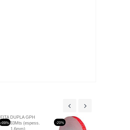
FITA DUPLA GPH
5mmx33Mts (espess.
-20%
-20%
1,6mm)