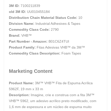
3M ID:
7100211839
old 3M ID:
UU010455184
Distribution Chain Material Status Code:
10
Division Name:
Industrial Adhesives & Tapes
Commodity Class Code:
2790
Brand:
VHB™
Part Number - Amazon:
B01C6Z4TUI
Product Family:
Fitas Adesivas VHB™ da 3M™
Commodity Class Description:
Foam Tapes
Marketing Content
Product Name:
3M™ VHB™ Fita de Espuma Acrílica
5962F, 19 mm x 33 m
Description:
Imagine, crie e construa com a fita 3M™
VHB™ 5962, um adesivo acrílico preto modificado, com
1,6 mm de espessura e um núcleo de espuma muito