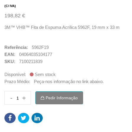
(C/ IVA)
198,82 €
3M™ VHB™ Fita de Espuma Acrílica 5962F, 19 mm x 33 m
Referência:
5962F19
EAN:
04064035104177
SKU:
7100211839
Disponível:
Sem stock
Prazo Médio:
Peça-nos informação no link abaixo.
-
+
Pedir Informação