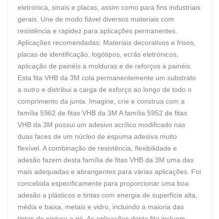
eletrónica, sinais e placas, assim como para fins industriais
gerais. Une de modo fiável diversos materiais com
resistência e rapidez para aplicações permanentes.
Aplicações recomendadas: Materiais decorativos e frisos,
placas de identificação, logótipos, ecrãs eletrónicos,
aplicação de painéis a molduras e de reforços a painéis.
Esta fita VHB da 3M cola permanentemente um substrato
a outro e distribui a carga de esforço ao longo de todo o
comprimento da junta. Imagine, crie e construa com a
família 5962 de fitas VHB da 3M A família 5952 de fitas
VHB da 3M possui um adesivo acrílico modificado nas
duas faces de um núcleo de espuma adesiva muito
flexível. A combinação de resistência, flexibilidade e
adesão fazem desta família de fitas VHB da 3M uma das
mais adequadas e abrangentes para várias aplicações. Foi
concebida especificamente para proporcionar uma boa
adesão a plásticos e tintas com energia de superfície alta,
média e baixa, metais e vidro, incluindo a maioria das
tintas de pintura a pó. As aplicações desta fita incluem