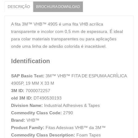
DESCRIÇÃO
BROCHURA DOWNLOAD
A fita 3M™ VHB™ 4905 é uma fita VHB acrílica
transparente e incolor com 0,5 mm de espessura. É ideal
para colar materiais transparentes ou para aplicações
onde uma linha de adesão colorida é inaceitável.
Identification
SAP Basic Text:
3M™ VHB™ FITA DE ESPUMA ACRÍLICA
4905P, 19 MM X 33 M
3M ID:
7000072257
old 3M ID:
DT490530193
Division Name:
Industrial Adhesives & Tapes
Commodity Class Code:
2790
Brand:
VHB™
Product Family:
Fitas Adesivas VHB™ da 3M™
Commodity Class Description:
Foam Tapes