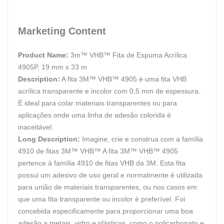
Marketing Content
Product Name:
3m™ VHB™ Fita de Espuma Acrílica
4905P, 19 mm x 33 m
Description:
A fita 3M™ VHB™ 4905 é uma fita VHB
acrílica transparente e incolor com 0,5 mm de espessura.
É ideal para colar materiais transparentes ou para
aplicações onde uma linha de adesão colorida é
inaceitável.
Long Description:
Imagine, crie e construa com a família
4910 de fitas 3M™ VHB™ A fita 3M™ VHB™ 4905
pertence à família 4910 de fitas VHB da 3M. Esta fita
possui um adesivo de uso geral e normalmente é utilizada
para união de materiais transparentes, ou nos casos em
que uma fita transparente ou incolor é preferível. Foi
concebida especificamente para proporcionar uma boa
adesão a metais, vidro e plásticos, como o policarbonato e