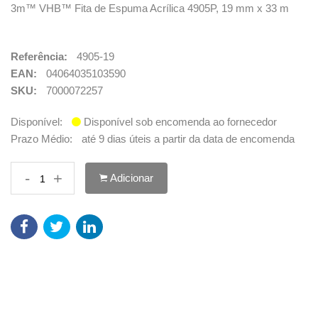
3m™ VHB™ Fita de Espuma Acrílica 4905P, 19 mm x 33 m
Referência:
4905-19
EAN:
04064035103590
SKU:
7000072257
Disponível:
Disponível sob encomenda ao fornecedor
Prazo Médio:
até 9 dias úteis a partir da data de encomenda
-
+
Adicionar