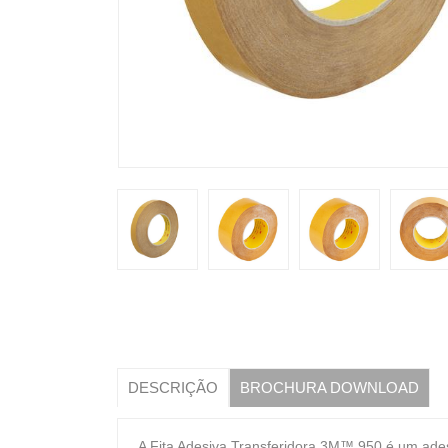
DESCRIÇÃO
BROCHURA DOWNLOAD
A Fita Adesiva Transferidora 3M™ 950 é um adesiv