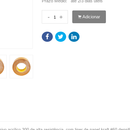
Prazo Médio:
até 2/3 dias úteis
-
+
Adicionar
o acrílico 300 de alta resistência, com liner de papel kraft #60 densi