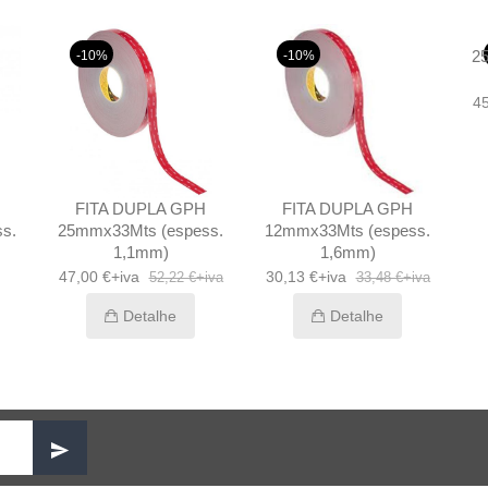
2
-10%
-10%
45
FITA DUPLA GPH
FITA DUPLA GPH
s.
25mmx33Mts (espess.
12mmx33Mts (espess.
1,1mm)
1,6mm)
47,00 €+iva
30,13 €+iva
52,22 €+iva
33,48 €+iva
Detalhe
Detalhe