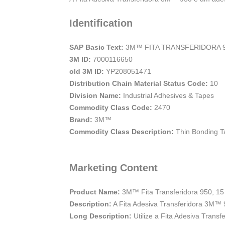
Identification
SAP Basic Text:
3M™ FITA TRANSFERIDORA 95
3M ID:
7000116650
old 3M ID:
YP208051471
Distribution Chain Material Status Code:
10
Division Name:
Industrial Adhesives & Tapes
Commodity Class Code:
2470
Brand:
3M™
Commodity Class Description:
Thin Bonding T
Marketing Content
Product Name:
3M™ Fita Transferidora 950, 1
Description:
A Fita Adesiva Transferidora 3M™ 95
Long Description:
Utilize a Fita Adesiva Trans