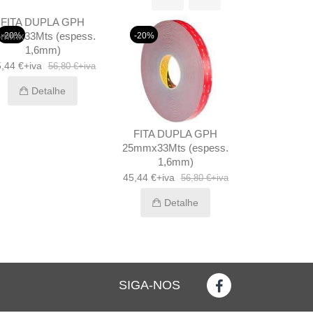
FITA DUPLA GPH
5mmx33Mts (espess.
-20%
-20%
1,6mm)
,44 €+iva
56,80 €+iva
Detalhe
FITA DUPLA GPH
FITA 465 1
25mmx33Mts (espess.
22,24 
1,6mm)
Det
45,44 €+iva
56,80 €+iva
Detalhe
SIGA-NOS