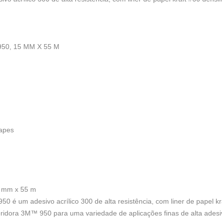
0, 15 MM X 55 M
apes
5 mm x 55 m
0 é um adesivo acrílico 300 de alta resistência, com liner de papel k
feridora 3M™ 950 para uma variedade de aplicações finas de alta ades