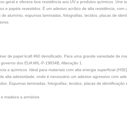
 uso geral e oferece boa resistência aos UV e produtos químicos. Une su
s e papéis revestidos. É um adesivo acrílico de alta resistência, com 
s de alumínio, espumas laminadas, fotografias, tecidos, placas de ident
iores
ner de papel kraft #60 densificado. Para uma grande variedade de mater
 governo dos EUA MIL-P-19834B, Alteração 1.
cia a químicos. Ideal para materiais com alta energia superficial (HSE)
de alta adesividade, onde é necessário um adesivo agressivo com aderê
dos. Espumas laminadas, fotografias, tecidos, placas de identificação 
o e madeira a armários