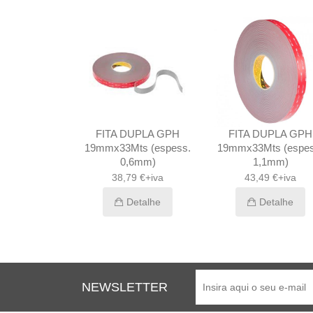
UPLA GPH
FITA DUPLA GPH
FITA DUPLA GPH
ts (espess.
19mmx33Mts (espess.
19mmx33Mts (espes
6mm)
0,6mm)
1,1mm)
a
38,79 €+iva
43,49 €+iva
29,48 €+iva
Detalhe
Detalhe
etalhe
NEWSLETTER