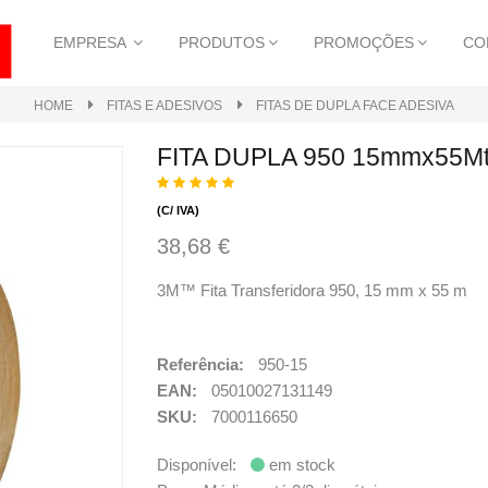
EMPRESA
PRODUTOS
PROMOÇÕES
CO
HOME
FITAS E ADESIVOS
FITAS DE DUPLA FACE ADESIVA
FITA DUPLA 950 15mmx55M
(C/ IVA)
38,68 €
3M™ Fita Transferidora 950, 15 mm x 55 m
Referência:
950-15
EAN:
05010027131149
SKU:
7000116650
Disponível:
em stock