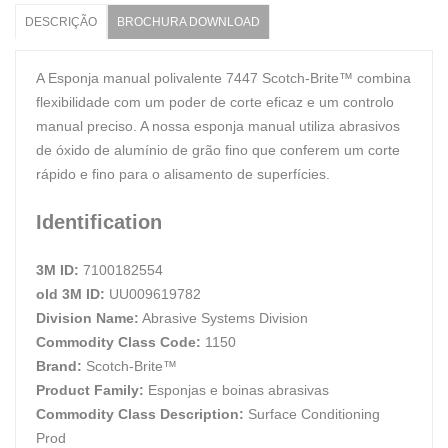
DESCRIÇÃO
BROCHURA DOWNLOAD
A Esponja manual polivalente 7447 Scotch-Brite™ combina
flexibilidade com um poder de corte eficaz e um controlo
manual preciso. A nossa esponja manual utiliza abrasivos
de óxido de alumínio de grão fino que conferem um corte
rápido e fino para o alisamento de superfícies.
Identification
3M ID:
7100182554
old 3M ID:
UU009619782
Division Name:
Abrasive Systems Division
Commodity Class Code:
1150
Brand:
Scotch-Brite™
Product Family:
Esponjas e boinas abrasivas
Commodity Class Description:
Surface Conditioning
Prod