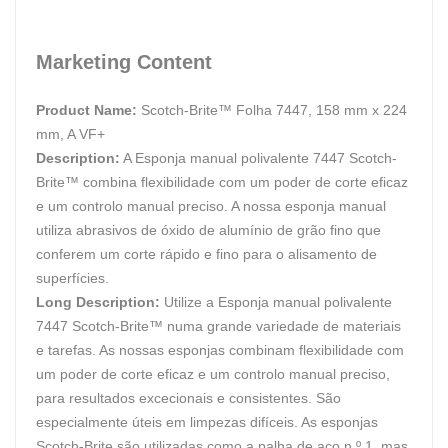
Marketing Content
Product Name:
Scotch-Brite™ Folha 7447, 158 mm x 224
mm, A VF+
Description:
A Esponja manual polivalente 7447 Scotch-
Brite™ combina flexibilidade com um poder de corte eficaz
e um controlo manual preciso. A nossa esponja manual
utiliza abrasivos de óxido de alumínio de grão fino que
conferem um corte rápido e fino para o alisamento de
superfícies.
Long Description:
Utilize a Esponja manual polivalente
7447 Scotch-Brite™ numa grande variedade de materiais
e tarefas. As nossas esponjas combinam flexibilidade com
um poder de corte eficaz e um controlo manual preciso,
para resultados excecionais e consistentes. São
especialmente úteis em limpezas difíceis. As esponjas
Scotch-Brite são utilizadas como a palha de aço n.º 1, mas