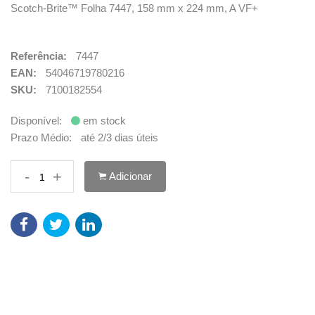
Scotch-Brite™ Folha 7447, 158 mm x 224 mm, A VF+
Referência:
7447
EAN:
54046719780216
SKU:
7100182554
Disponível:
em stock
Prazo Médio:
até 2/3 dias úteis
-
+
Adicionar